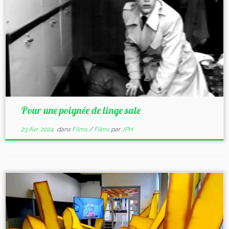
Pour une poignée de linge sale
23 Avr, 2024
dans
Films
/
Films
par
JPH