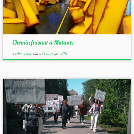
Chemin faisant à Mutantx
13 Avr, 2024
dans
Photos
par
JPH