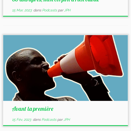
15 Mar, 2023
dans
Podcasts
par
JPH
Avant la première
15 Fév, 2023
dans
Podcasts
par
JPH