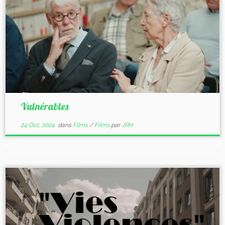
Vulnérables
24 Oct, 2024
dans
Films
/
Films
par
JPH