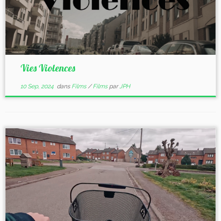
Vies Violences
10 Sep, 2024
dans
Films
/
Films
par
JPH