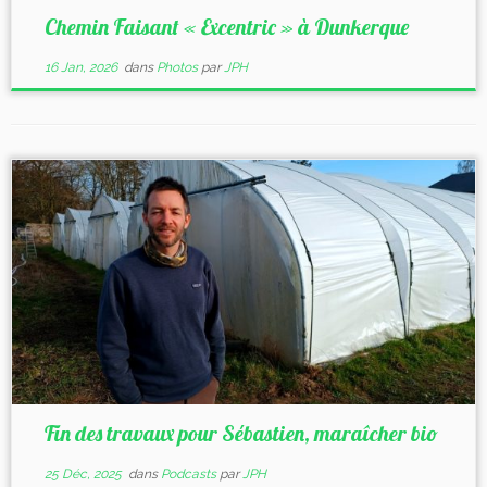
Chemin Faisant « Excentric » à Dunkerque
16 Jan, 2026
dans
Photos
par
JPH
Fin des travaux pour Sébastien, maraîcher bio
25 Déc, 2025
dans
Podcasts
par
JPH