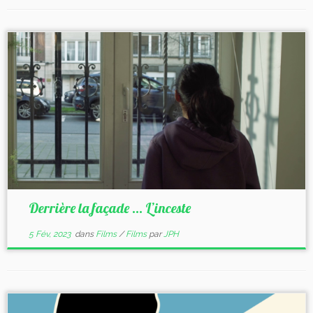
Derrière la façade … L’inceste
5 Fév, 2023
dans
Films
/
Films
par
JPH