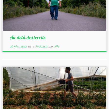
Au-delà des terrils
26 Mai, 2022
dans
Podcasts
par
JPH