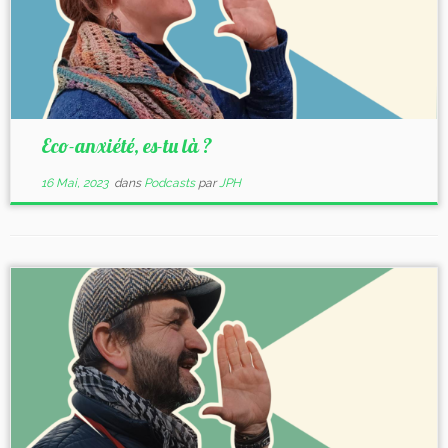
Eco-anxiété, es-tu là ?
16 Mai, 2023
dans
Podcasts
par
JPH