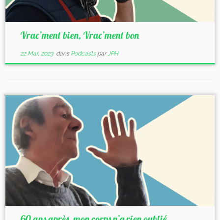
Vrac’ment bien, Vrac’ment bon
22 Mar, 2023
dans
Podcasts
par
JPH
60 ans après, mon corps n’a rien oublié