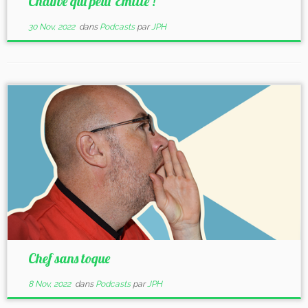
Chauve qui peut Emilie !
30 Nov, 2022
dans
Podcasts
par
JPH
Chef sans toque
8 Nov, 2022
dans
Podcasts
par
JPH