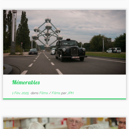
Mémorables
1 Fév, 2025
dans
Films
/
Films
par
JPH