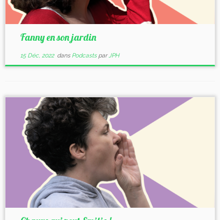
Fanny en son jardin
15 Déc, 2022
dans
Podcasts
par
JPH