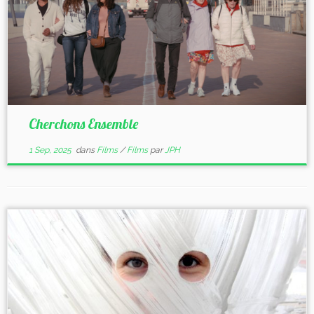
Cherchons Ensemble
1 Sep, 2025
dans
Films
/
Films
par
JPH