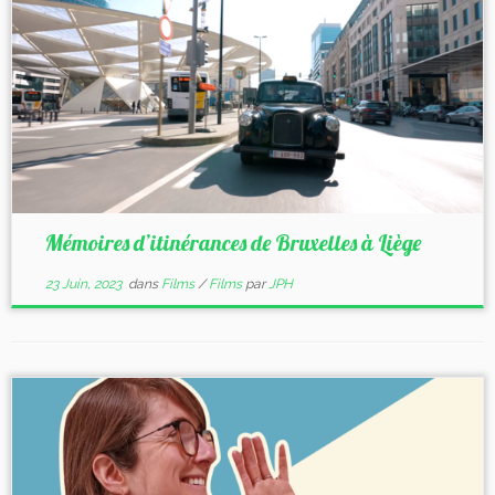
Mémoires d’itinérances de Bruxelles à Liège
23 Juin, 2023
dans
Films
/
Films
par
JPH