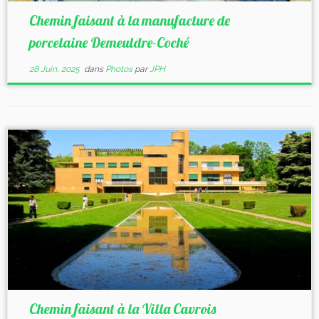
Chemin faisant à la manufacture de
porcelaine Demeuldre-Coché
28 Juin, 2025
dans
Photos
par
JPH
Chemin faisant à la Villa Cavrois