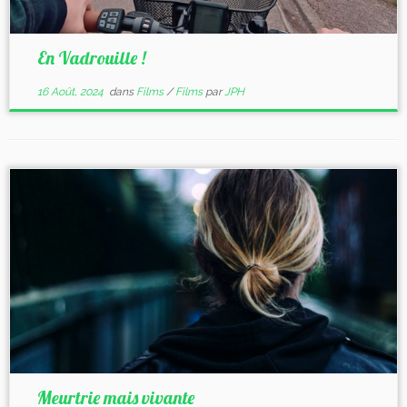
En Vadrouille !
16 Août, 2024
dans
Films
/
Films
par
JPH
Meurtrie mais vivante