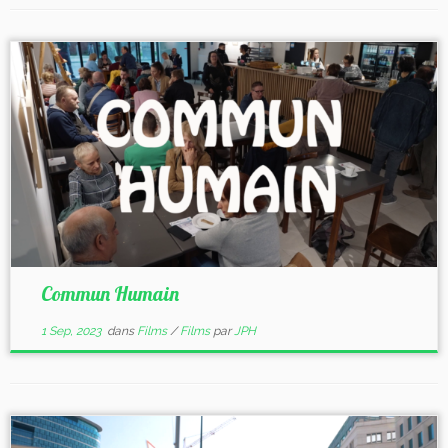
Commun Humain
1 Sep, 2023
dans
Films
/
Films
par
JPH