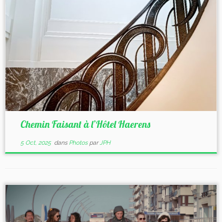
Chemin Faisant à l’Hôtel Haerens
5 Oct, 2025
dans
Photos
par
JPH