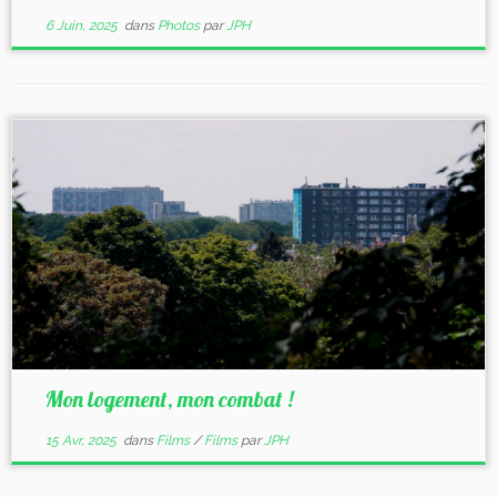
6 Juin, 2025
dans
Photos
par
JPH
Mon logement, mon combat !
15 Avr, 2025
dans
Films
/
Films
par
JPH