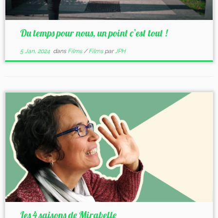
Du temps pour nous, un point c’est tout !
5 Jan, 2024
dans
Films
/
Films
par
JPH
Les 4 saisons de Mirabelle