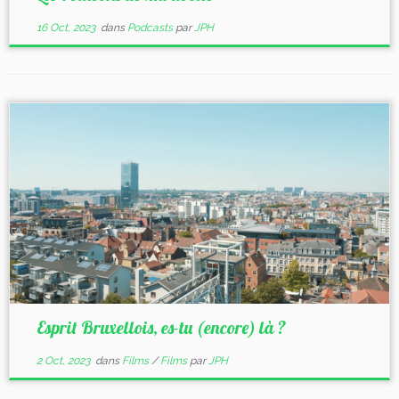
16 Oct, 2023
dans
Podcasts
par
JPH
Esprit Bruxellois, es-tu (encore) là ?
2 Oct, 2023
dans
Films
/
Films
par
JPH