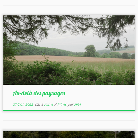
Au-delà des paysages
27 Oct, 2022
dans
Films
/
Films
par
JPH