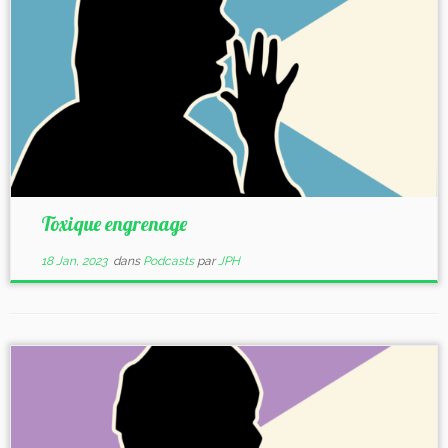
Toxique engrenage
18 Jan, 2023
dans
Podcasts
par
JPH