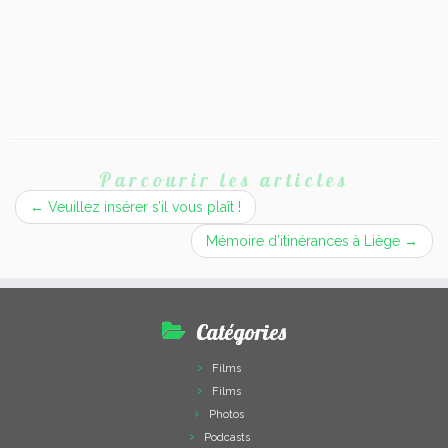
Parcourir les articles
←
Veuillez insérer s’il vous plaît !
Mémoire d’itinérances à Liège
→
Catégories
Films
Films
Photos
Podcasts