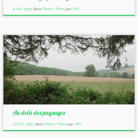
5 Fév, 2023
dans
Films
/
Films
par
JPH
Au-delà des paysages
27 Oct, 2022
dans
Films
/
Films
par
JPH