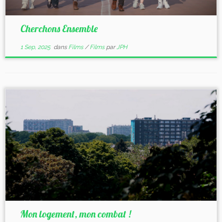
Cherchons Ensemble
1 Sep, 2025
dans
Films
/
Films
par
JPH
Mon logement, mon combat !