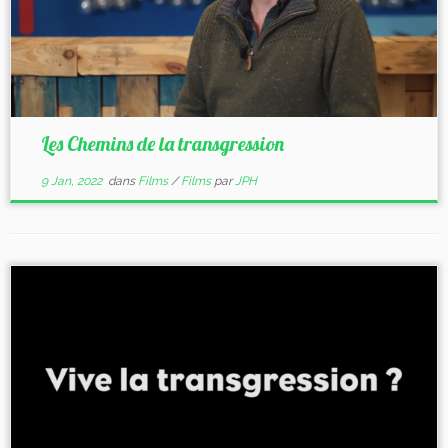
Les Chemins de la transgression
9 Jan, 2022
dans
Films
/
Films
par
JPH