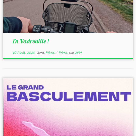
En Vadrouille !
16 Août, 2024
dans
Films
/
Films
par
JPH