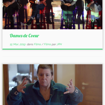
Dames de Coeur
15 Mar, 2019
dans
Films
/
Films
par
JPH