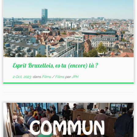
Esprit Bruxellois, es-tu (encore) là ?
2 Oct, 2023
dans
Films
/
Films
par
JPH