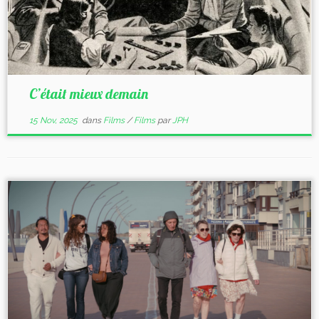
C’était mieux demain
15 Nov, 2025
dans
Films
/
Films
par
JPH