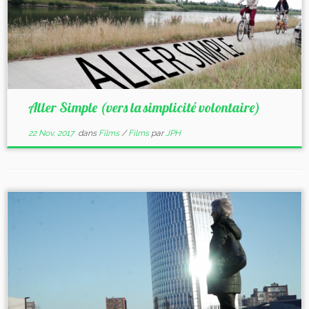
Aller Simple (vers la simplicité volontaire)
22 Nov, 2017
dans
Films
/
Films
par
JPH