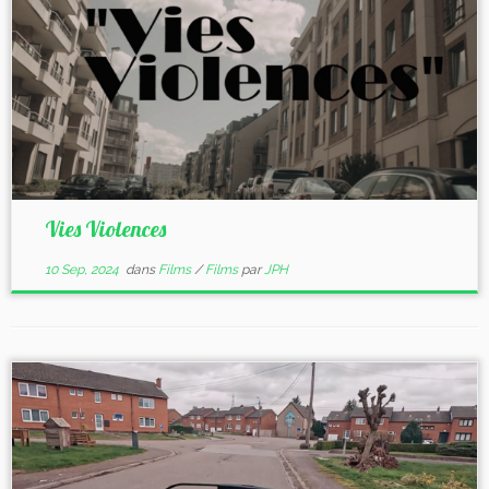
Vies Violences
10 Sep, 2024
dans
Films
/
Films
par
JPH