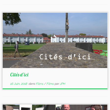
Cités d’ici
16 Juin, 2018
dans
Films
/
Films
par
JPH