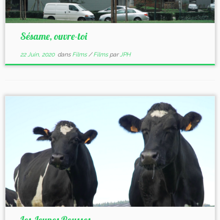
Sésame, ouvre-toi
22 Juin, 2020
dans
Films
/
Films
par
JPH
Les Jeunes Pousses