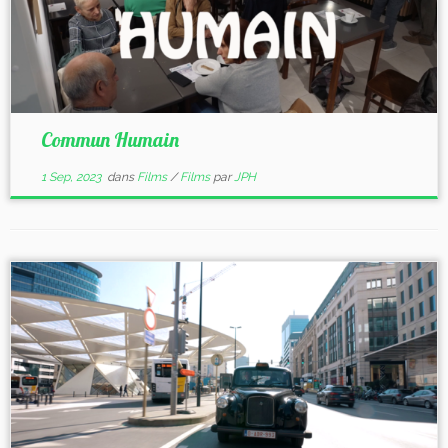
Commun Humain
1 Sep, 2023
dans
Films
/
Films
par
JPH