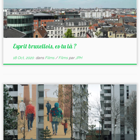
Esprit bruxellois, es-tu là ?
18 Oct, 2020
dans
Films
/
Films
par
JPH