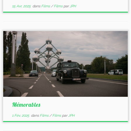
15 Avr, 2025
dans
Films
/
Films
par
JPH
Mémorables
1 Fév, 2025
dans
Films
/
Films
par
JPH