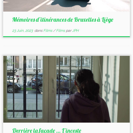
Mémoires d’itinérances de Bruxelles à Liège
23 Juin, 2023
dans
Films
/
Films
par
JPH
Derrière la façade … L’inceste