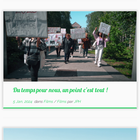
Du temps pour nous, un point c’est tout !
5 Jan, 2024
dans
Films
/
Films
par
JPH