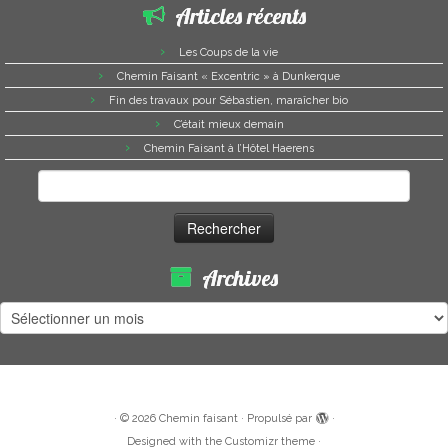
Articles récents
Les Coups de la vie
Chemin Faisant « Excentric » à Dunkerque
Fin des travaux pour Sébastien, maraîcher bio
C’était mieux demain
Chemin Faisant à l’Hôtel Haerens
Rechercher :
Archives
Archives
·
© 2026
Chemin faisant
·
Propulsé par
·
Designed with the
Customizr theme
·