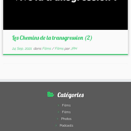
Les Chemins de la transgression (2)
24 Sep, 2021
dans
Films
/
Films
par
JPH
Catégories
Films
Films
Photos
Podcasts