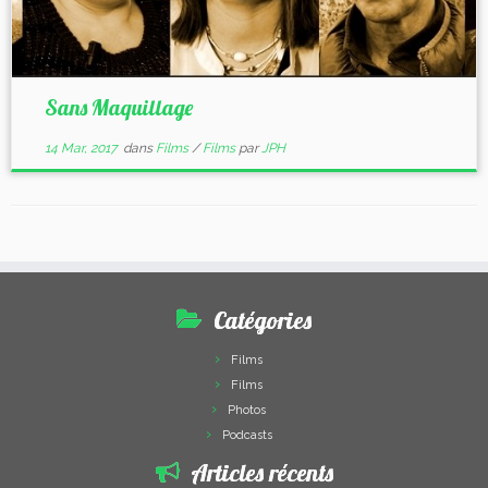
Sans Maquillage
14 Mar, 2017
dans
Films
/
Films
par
JPH
Catégories
Films
Films
Photos
Podcasts
Articles récents