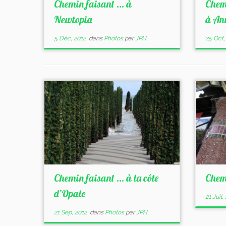
Chemin faisant … à
Chem
Newtopia
à An
5 Déc, 2012
dans
Photos
par
JPH
25 Oct,
Chemin faisant … à la côte
Chem
d’Opale
21 Juil,
21 Sep, 2012
dans
Photos
par
JPH