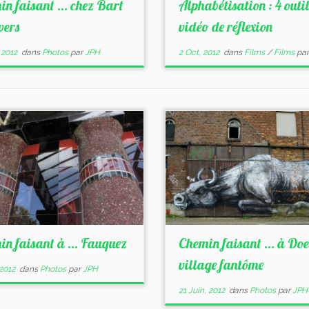
in faisant … chez Bart
Alphabétisation : 4 outil
vers
vidéo de réflexion
 2012
dans
Photos
par
JPH
2 Oct, 2012
dans
Films
/
Films
pa
in faisant à … Fauquez
Chemin faisant … à Doe
village fantôme
 2012
dans
Photos
par
JPH
21 Juin, 2012
dans
Photos
par
JPH