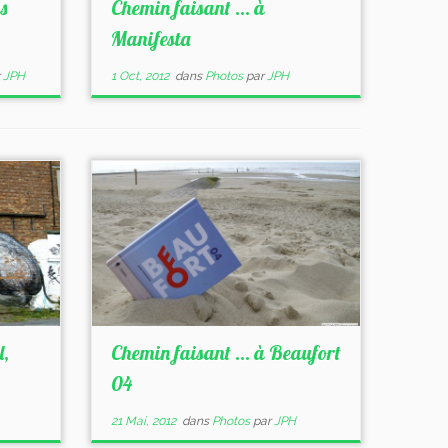
s
Chemin faisant … à
Manifesta
r
JPH
1 Oct, 2012
dans
Photos
par
JPH
l,
Chemin faisant … à Beaufort
04
21 Mai, 2012
dans
Photos
par
JPH