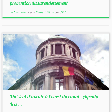
prévention du surendettement
21 Nov, 2014
dans
Films
/
Films
par
JPH
Un Vent d’avenir à l’ouest du canal – Agenda
Iris ...