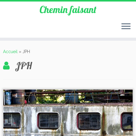
Chemin faisant
Accueil
»
JPH
JPH