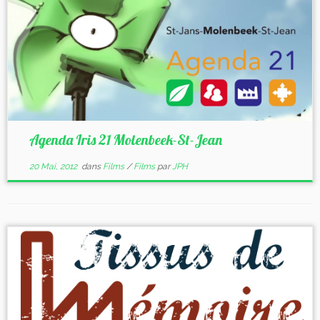
Agenda Iris 21 Molenbeek-St-Jean
20 Mai, 2012
dans
Films
/
Films
par
JPH