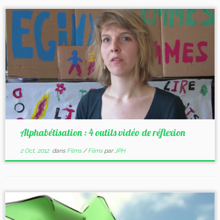
Alphabétisation : 4 outils vidéo de réflexion
2 Oct, 2012
dans
Films
/
Films
par
JPH