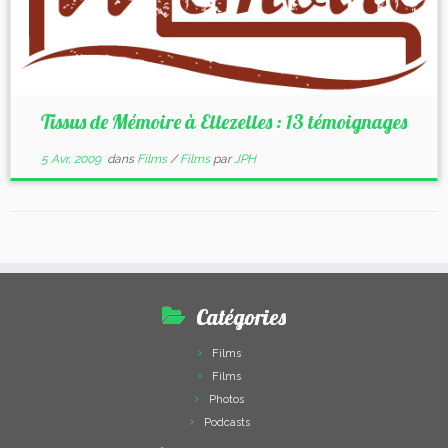
Tissus de Mémoire à Ellezelles : 13 témoignages
5 Avr, 2009
dans
Films
/
Films
par
JPH
Catégories
Films
Films
Photos
Podcasts