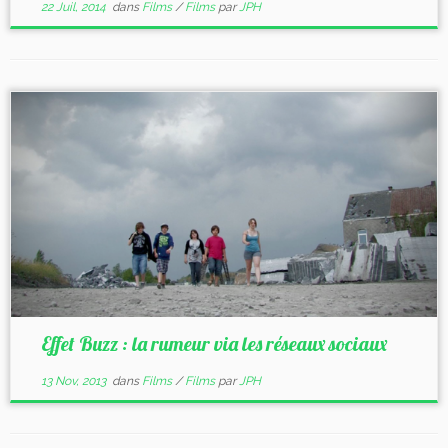
22 Juil, 2014
dans
Films
/
Films
par
JPH
Effet Buzz : la rumeur via les réseaux sociaux
13 Nov, 2013
dans
Films
/
Films
par
JPH