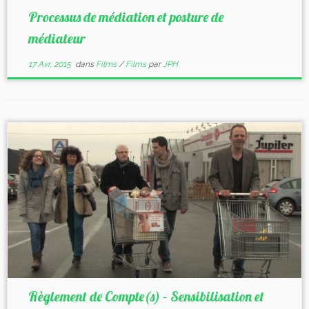
Processus de médiation et posture de
médiateur
17 Avr, 2015
dans
Films
/
Films
par
JPH
Règlement de Compte(s) – Sensibilisation et