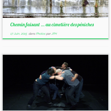
Chemin faisant … au cimetière des péniches
17 Juin, 2015
dans
Photos
par
JPH