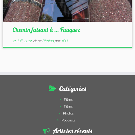
Chemin faisant à … Fauquez
21 Juil, 2012
dans
Photos
par
JPH
Catégories
Films
Films
Photos
Podcasts
Articles récents