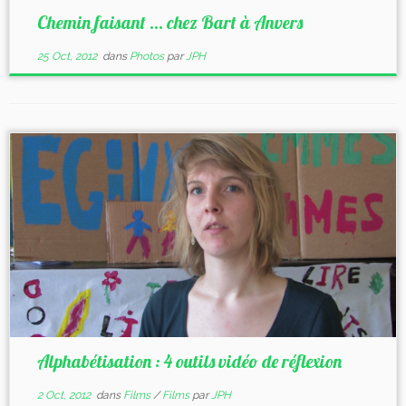
Chemin faisant … chez Bart à Anvers
25 Oct, 2012
dans
Photos
par
JPH
Alphabétisation : 4 outils vidéo de réflexion
2 Oct, 2012
dans
Films
/
Films
par
JPH