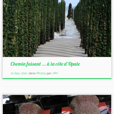
Chemin faisant … à la côte d’Opale
21 Sep, 2012
dans
Photos
par
JPH