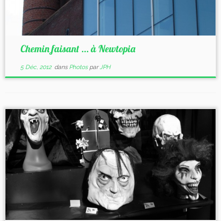
Chemin faisant … à Newtopia
5 Déc, 2012
dans
Photos
par
JPH