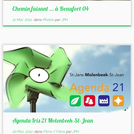
Chemin faisant … à Beaufort 04
21 Mai, 2012
dans
Photos
par
JPH
Agenda Iris 21 Molenbeek-St-Jean
20 Mai, 2012
dans
Films
/
Films
par
JPH