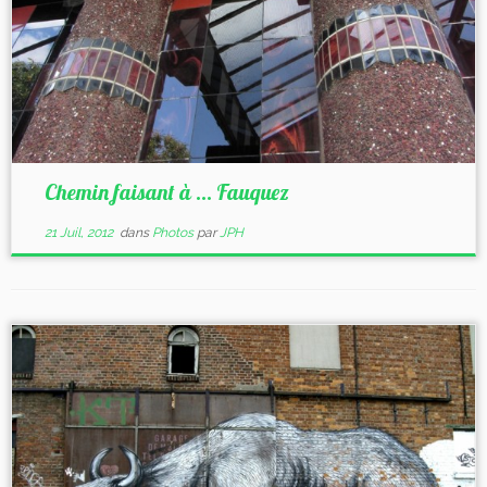
Chemin faisant à … Fauquez
21 Juil, 2012
dans
Photos
par
JPH