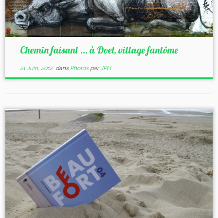
Chemin faisant … à Doel, village fantôme
21 Juin, 2012
dans
Photos
par
JPH