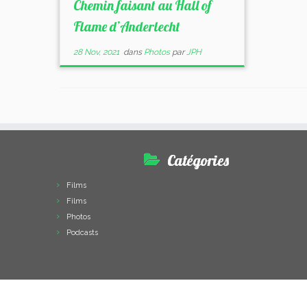
Chemin faisant au Hall of
Flame d’Anderlecht
28 Nov, 2021
dans
Photos
par
JPH
Catégories
Films
Films
Photos
Podcasts