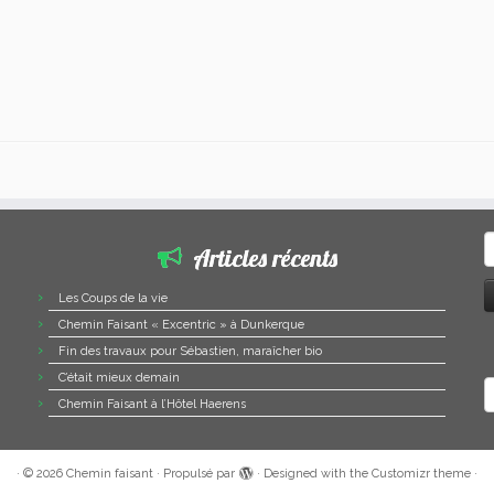
R
Articles récents
Les Coups de la vie
Chemin Faisant « Excentric » à Dunkerque
Fin des travaux pour Sébastien, maraîcher bio
C’était mieux demain
A
Chemin Faisant à l’Hôtel Haerens
·
© 2026
Chemin faisant
·
Propulsé par
·
Designed with the
Customizr theme
·