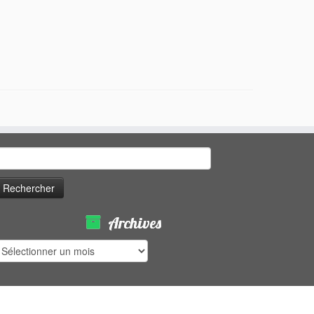
echercher :
Archives
rchives