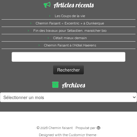
Articles récents
Les Coups de la vie
Chemin Faisant « Excentric » à Dunkerque
Fin des travaux pour Sébastien, maraîcher bio
C’était mieux demain
Chemin Faisant à l’Hôtel Haerens
Rechercher :
Archives
Archives
·
© 2026
Chemin faisant
·
Propulsé par
·
Designed with the
Customizr theme
·