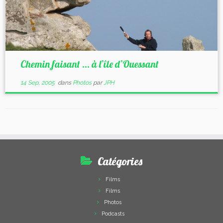
Chemin faisant … à l’île d’Ouessant
14 Sep, 2005
dans
Photos
par
JPH
Catégories
Films
Films
Photos
Podcasts