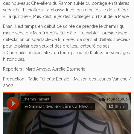
des nouveaux Chevaliers du Ramon suivie du cortège en fanfares
vers « Eul Pichoûre », l’ambassadrice locale qui pisse de la bière
« La quintine ». Puis, c’est le jet des sortilèges du haut de la Place .
Enfin, il est temps en début de soirée de prendre le chemin qui
mène vers le « Mareû » où « Eul diâle – le diable – préside avec
délectation un spectacle de lumières, de sons et d’effets spéciaux
pour le plaisir des yeux et des oreilles… entouré de ses
« Chorchîles » ricanantes, du loup-garou et d’autres personnages
historiques.
Reporters : Marc Ameye, Aurélie Daumerie
Production : Radio Tcheûw Beuzié – Maison des Jeunes Vaniche /
2002