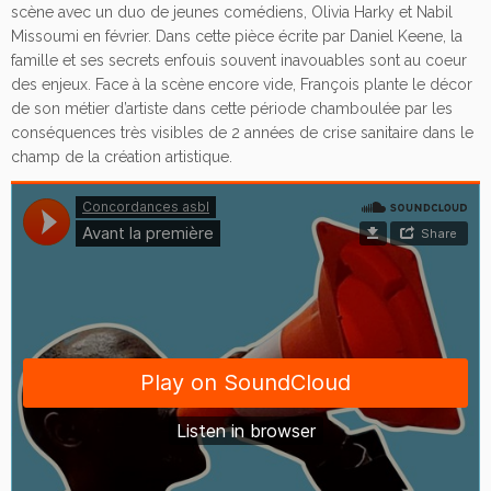
scène avec un duo de jeunes comédiens, Olivia Harky et Nabil
Missoumi en février. Dans cette pièce écrite par Daniel Keene, la
famille et ses secrets enfouis souvent inavouables sont au coeur
des enjeux. Face à la scène encore vide, François plante le décor
de son métier d’artiste dans cette période chamboulée par les
conséquences très visibles de 2 années de crise sanitaire dans le
champ de la création artistique.