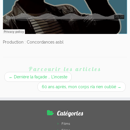
Production : Concordances asbl
Parcourir les articles
←
Derrière la façade … L’inceste
60 ans après, mon corps n’a rien oublié
→
Catégories
Films